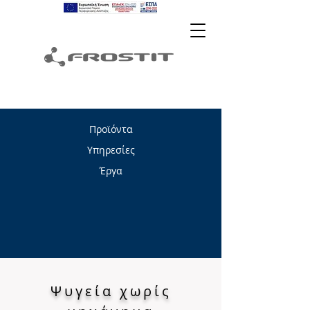
Προϊόντα
Υπηρεσίες
Έργα
Ψυγεία χωρίς