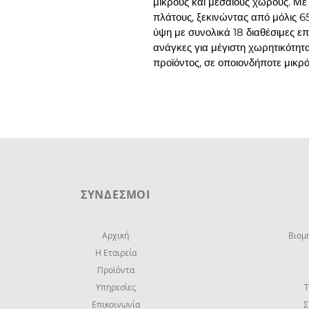
μικρούς και μεσαίους χώρους. Με 
πλάτους, ξεκινώντας από μόλις 6
ύψη με συνολικά 18 διαθέσιμες επι
ανάγκες για μέγιστη χωρητικότητ
προϊόντος, σε οποιονδήποτε μικρ
ΣΥΝΔΕΣΜΟΙ
Αρχική
Βιομ
Η Εταιρεία
Προϊόντα
Υπηρεσίες
Τ
Επικοινωνία
Σ