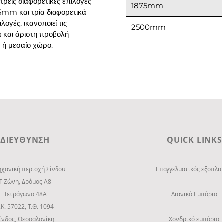
τρεις διαφορετικές επιλογές
1875mm
5mm και τρία διαφορετικά
λογές, ικανοποιεί τις
2500mm
α και άριστη προβολή
ό ή μεσαίο χώρο.
ΔΙΕΥΘΥΝΣΗ
QUICK LINKS
ηχανική περιοχή Σίνδου
Επαγγελματικός εξοπλι
Γ Ζώνη, Δρόμος Α8
Τετράγωνο 48Α
Λιανικό Εμπόριο
.Κ. 57022, Τ.Θ. 1094
ίνδος, Θεσσαλονίκη
Χονδρικό εμπόριο