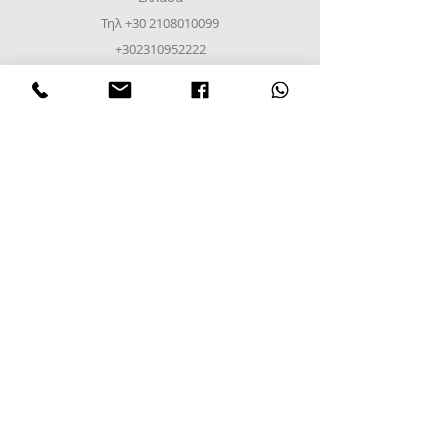
Τηλ
+30 2108010099
+302310952222
email:
info@frost-it.gr
QUICK LINKS
Επαγγελματικός εξοπλισμός
Λιανικό Εμπόριο
Χονδρικό εμπόριο
Εργαστείτε μαζί μας
FOLLOW