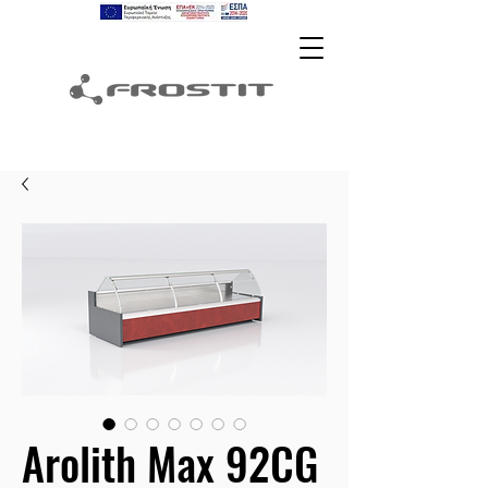
Arolith Max 92CG