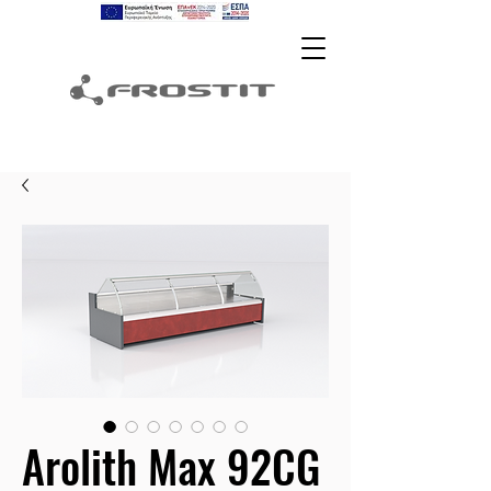
Arolith Max 92CG