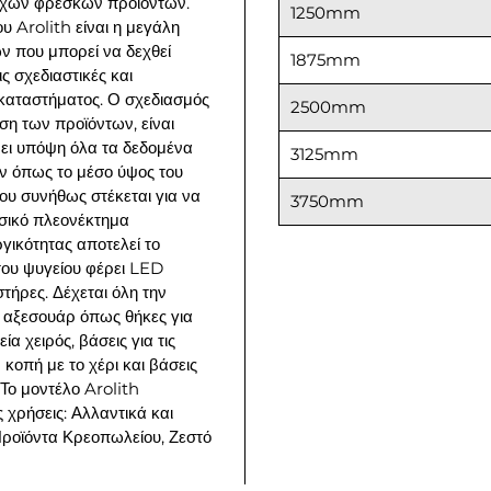
οιχων φρέσκων προϊόντων.
1250mm
ου
Arolith
είναι
η
μ
εγάλη
ών
π
ου
μπ
ορεί
να
δεχθεί
1875mm
ις
σχεδιαστικές
και
καταστή
μ
ατος
.
Ο
σχεδιασ
μ
ός
2500mm
ιση
των
π
ροϊόντων
,
είναι
ει
υ
π
όψη
όλα
τα
δεδο
μ
ένα
3125mm
ν
ό
π
ως
το
μ
έσο
ύψος
του
ου
συνήθως
στέκεται
για
να
3750mm
σικό
π
λεονέκτη
μ
α
ργικότητας
α
π
οτελεί
το
του
ψυγείου
φέρει
LED
στήρες
.
Δ
έχεται
όλη
την
αξεσουάρ
ό
π
ως
θήκες
για
εία
χειρός
,
βάσεις
για
τις
ν
κο
π
ή
μ
ε
το
χέρι
και
βάσεις
Το
μ
οντέλο
Arolith
ς
χρήσεις
:
Αλλαντικά
και
ροϊόντα
Κρεο
π
ωλείου
,
Ζεστό