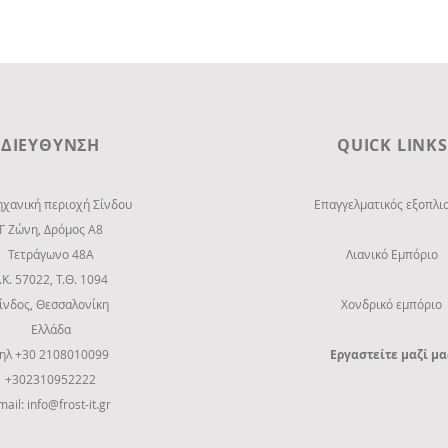
ΔΙΕΥΘΥΝΣΗ
QUICK LINKS
ηχανική περιοχή Σίνδου
Επαγγελματικός εξοπλι
Γ Ζώνη, Δρόμος Α8
Τετράγωνο 48Α
Λιανικό Εμπόριο
.Κ. 57022, Τ.Θ. 1094
ίνδος, Θεσσαλονίκη
Χονδρικό εμπόριο
Ελλάδα
ηλ +30 2108010099
Εργαστείτε μαζί μα
+302310952222
mail:
info@frost-it.gr