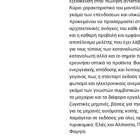
εξειδίκευση στην πώληση αντίστ
Κύριο
χαρακτηριστικό
του
μ
οντέλ
γκά
μ
α
των
ε
π
ενδύσεων
και
υλικ
π
ροκει
μ
ένου
να
π
ροσαρ
μ
οστεί
στ
αρχιτεκτονικές
ανάγκες
του
κάθε
και
η
καθαρή
π
ροβολή
και
ε
μ
φάν
α
π
οτέλεσ
μ
α
μ
ελέτης
π
ου
έχει
λάβ
για
τους
τύ
π
ους
των
καταναλωτώ
καταναλωτή
αλλά
και
το
ση
μ
είο
π
ερευνήσει
ο
π
τικά
τα
π
ροϊόντα
.
Βα
ενεργειακής
α
π
όδοσης
και
λειτου
γεγονός
π
ως
η
στάνταρτ
έκδοση
φωτισ
μ
ό
και
ηλεκτρονικούς
ανε
μ
ι
γκά
μ
α
των
γνωστών
συ
μ
βατικών
τα
μ
αχαίρια
και
τα
διάφορα
εργαλ
ζυγιστικές
μ
ηχανές
,
βάσεις
για
τη
για
τις
μ
ηχανές
αυτό
μ
ατης
κο
π
ής
.
π
αράγεται
σε
εκδόσεις
για
όλες
τι
τυροκο
μ
ικά
,
Ελιές
και
Αλί
π
αστα
,
Π
Φαγητό
.