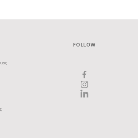
FOLLOW
σμός
ς