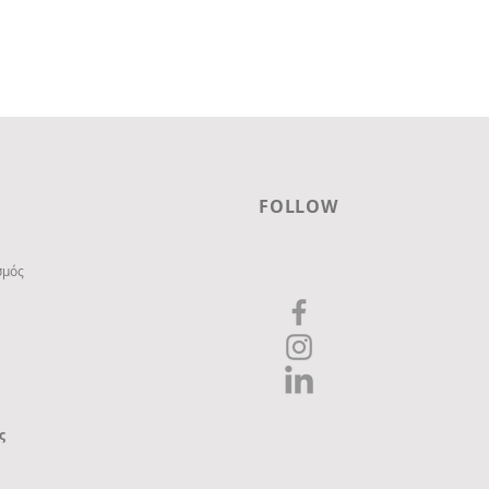
FOLLOW
σμός
ς