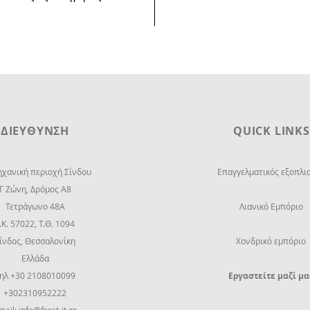
ΔΙΕΥΘΥΝΣΗ
QUICK LINKS
ηχανική περιοχή Σίνδου
Επαγγελματικός εξοπλι
Γ Ζώνη, Δρόμος Α8
Τετράγωνο 48Α
Λιανικό Εμπόριο
.Κ. 57022, Τ.Θ. 1094
ίνδος, Θεσσαλονίκη
Χονδρικό εμπόριο
Ελλάδα
ηλ +30 2108010099
Εργαστείτε μαζί μα
+302310952222