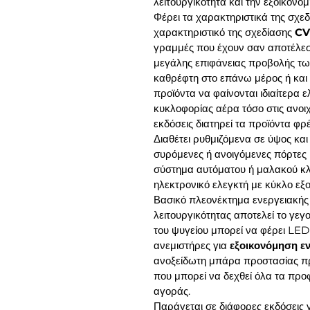
λειτουργικότητα και την εξοικον
Φέρει τα χαρακτηριστικά της σχε
χαρακτηριστικό της σχεδίασης
CV
γραμμές που έχουν σαν αποτέλεσ
μεγάλης επιφάνειας προβολής τω
καθρέφτη στο επάνω μέρος ή και 
προϊόντα να φαίνονται ιδιαίτερα ε
κυκλοφορίας αέρα τόσο στις ανοιχ
εκδόσεις διατηρεί τα προϊόντα φρ
Διαθέτει ρυθμιζόμενα σε ύψος και
συρόμενες ή ανοιγόμενες πόρτες 
σύστημα αυτόματου ή μαλακού κλ
ηλεκτρονικό ελεγκτή με κύκλο εξ
Βασικό πλεονέκτημα ενεργειακής
λειτουργικότητας αποτελεί το γε
του ψυγείου μπορεί να φέρει
LED
ανεμιστήρες για
εξοικονόμηση ε
ανοξείδωτη μπάρα προστασίας π
που μπορεί να δεχθεί όλα τα προ
αγοράς.
Παράγεται σε διάφορες εκδόσεις γ