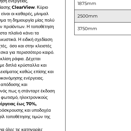
όμηση ενέργειας.
1875mm
δίασης
ClearView
. Κύριο
είναι οι καθαρές, μίνιμαλ
2500mm
μα τη δημιουργία μίας πολύ
ν προϊόντων. Η τοποθέτηση
3750mm
στα πλαϊνά κάνει τα
λκυστικά. Η ειδική σχεδίαση
τές, όσο και στην κλειστές
έσκα για περισσότερο καιρό.
 κλίση ράφια. Δέχεται
με διπλά κρύσταλλα και
εισίματος καθώς επίσης και
οικονόμησης ενέργειας.
 απόδοσης και
γονός πως η στάνταρτ έκδοση
φωτισμό, ηλεκτρονικούς
νέργειας έως 70%,
ρόσκρουσης και υποδοχέα
φίλ τοποθέτησης τιμών της
ια όλες τις κατηγορίες