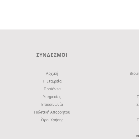
ΣΥΝΔΕΣΜΟΙ
Αρχική
Βιομ
Η Εταιρεία
Προϊόντα
Υπηρεσίες
Τ
Επικοινωνία
Σ
Πολιτική Απορρήτου
Όροι Χρήσης
Τ
e