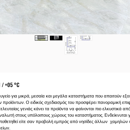
1 / +05 °C
 ψυγείο για μικρά, μεσαία και μεγάλα καταστήματα που απαιτούν εξ
 προϊόντων. Ο ειδικός σχεδιασμός του προσφέρει πανοραμική επι
τελευταίας γενιάς κάνει τα προϊόντα να φαίνονται πιο ελκυστικά απ
ταναλωτή στους υπόλοιπους χώρους του καταστήματος. Ενδείκνυται
ποθετηθεί είτε σαν προβολή εμπρός από νησίδες άλλων χαμηλών 
είων.