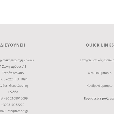
ΔΙΕΥΘΥΝΣΗ
QUICK LINKS
ηχανική περιοχή Σίνδου
Επαγγελματικός εξοπλι
Γ Ζώνη, Δρόμος Α8
Τετράγωνο 48Α
Λιανικό Εμπόριο
.Κ. 57022, Τ.Θ. 1094
ίνδος, Θεσσαλονίκη
Χονδρικό εμπόριο
Ελλάδα
ηλ +30 2108010099
Εργαστείτε μαζί μα
+302310952222
mail:
info@frost-it.gr