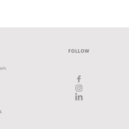
FOLLOW
σμός
ς