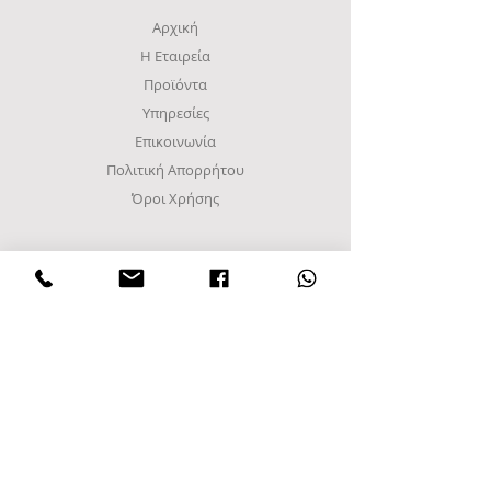
Αρχική
Η Εταιρεία
Προϊόντα
Υπηρεσίες
Επικοινωνία
Πολιτική Απορρήτου
Όροι Χρήσης
ΔΙΕΥΘΥΝΣΗ
Βιομηχανική περιοχή Σίνδου
Γ Ζώνη, Δρόμος Α8
Τετράγωνο 48Α
Τ.Κ. 57022, Τ.Θ. 1094
Σίνδος, Θεσσαλονίκη
Ελλάδα
Τηλ
+30 2108010099