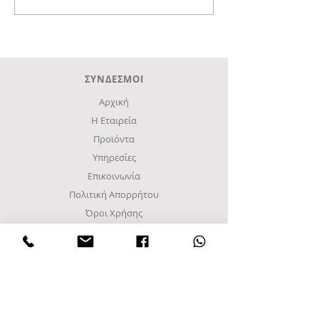
ΣΚΛΑΒΕΝΙΤΗΣ στην Αγιά
ΣΚΛΑΒΕΝΙΤΗΣ 
Λάρισα
ΣΥΝΔΕΣΜΟΙ
Αρχική
Η Εταιρεία
Προϊόντα
Υπηρεσίες
Επικοινωνία
Πολιτική Απορρήτου
Όροι Χρήσης
ΔΙΕΥΘΥΝΣΗ
Βιομηχανική περιοχή Σίνδου
Γ Ζώνη, Δρόμος Α8
Τετράγωνο 48Α