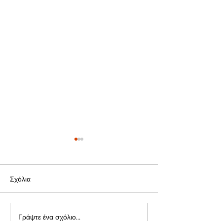
Σχόλια
Γράψτε ένα σχόλιο...
Σούπερ Μάρκετ
Σούπερ Μάρκετ