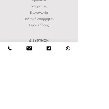
Υπηρεσίες
Επικοινωνία
Πολιτική Απορρήτου
Όροι Χρήσης
ΔΙΕΥΘΥΝΣΗ
Βιομηχανική περιοχή Σίνδου
Γ Ζώνη, Δρόμος Α8
Τετράγωνο 48Α
Τ.Κ. 57022, Τ.Θ. 1094
Σίνδος, Θεσσαλονίκη
Ελλάδα
Τηλ
+30 2108010099
+302310952222
email:
info@frost-it.gr