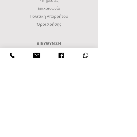
Υπηρεσίες
Επικοινωνία
Πολιτική Απορρήτου
Όροι Χρήσης
ΔΙΕΥΘΥΝΣΗ
Βιομηχανική περιοχή Σίνδου
Γ Ζώνη, Δρόμος Α8
Τετράγωνο 48Α
Τ.Κ. 57022, Τ.Θ. 1094
Σίνδος, Θεσσαλονίκη
Ελλάδα
Τηλ
+30 2108010099
+302310952222
email:
info@frost-it.gr
QUICK LINKS