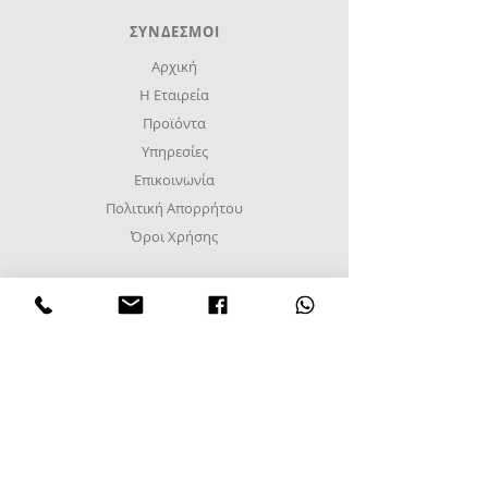
ΣΥΝΔΕΣΜΟΙ
Αρχική
Η Εταιρεία
Προϊόντα
Υπηρεσίες
Επικοινωνία
Πολιτική Απορρήτου
Όροι Χρήσης
ΔΙΕΥΘΥΝΣΗ
Βιομηχανική περιοχή Σίνδου
Γ Ζώνη, Δρόμος Α8
Τετράγωνο 48Α
Τ.Κ. 57022, Τ.Θ. 1094
Σίνδος, Θεσσαλονίκη
Ελλάδα