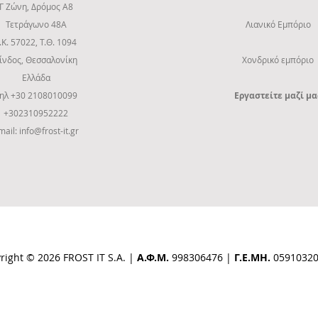
Γ Ζώνη, Δρόμος Α8
Τετράγωνο 48Α
Λιανικό Εμπόριο
.Κ. 57022, Τ.Θ. 1094
ίνδος, Θεσσαλονίκη
Χονδρικό εμπόριο
Ελλάδα
ηλ +30 2108010099
Εργαστείτε μαζί μα
+302310952222
mail:
info@frost-it.gr
right © 2026 FROST IT S.A. |
Α.Φ.Μ.
998306476 |
Γ.Ε.ΜΗ.
0591032