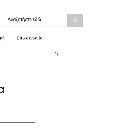
κή
Επικοινωνία
α