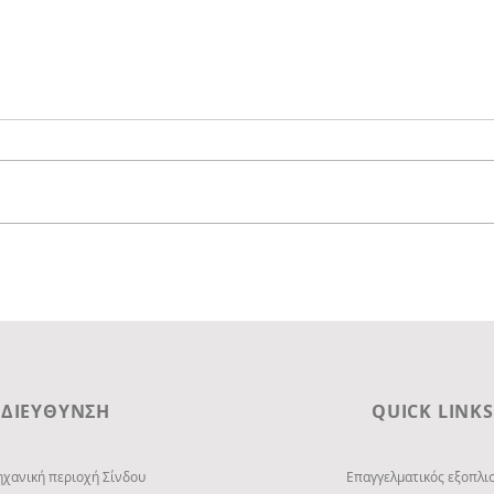
Σούπερ Μάρκετ
Σούπ
ΣΚΛΑΒΕΝΙΤΗΣ στην Αγιά
ΣΚΛΑ
ΔΙΕΥΘΥΝΣΗ
QUICK LINKS
ηχανική περιοχή Σίνδου
Επαγγελματικός εξοπλι