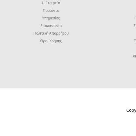
Η Εταιρεία
Προϊόντα
Υπηρεσίες
Τ
Επικοινωνία
Σ
Πολιτική Απορρήτου
Όροι Χρήσης
Τ
e
Copy