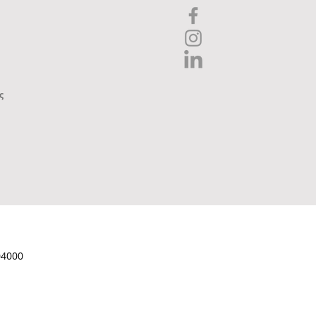
ς
04000