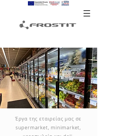
Έργα της
εταιρείας
μας σε
supermarket, minimarket,