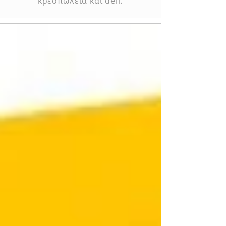
κρεοπωλεία
και deli.