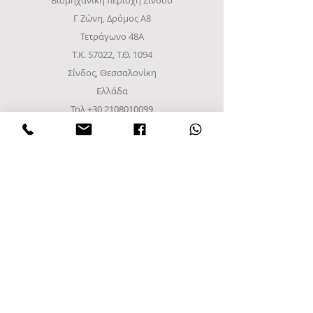
Βιομηχανική περιοχή Σίνδου
Γ Ζώνη, Δρόμος Α8
Τετράγωνο 48Α
Τ.Κ. 57022, Τ.Θ. 1094
Σίνδος, Θεσσαλονίκη
Ελλάδα
Τηλ
+30 2108010099
+302310952222
email:
info@frost-it.gr
QUICK LINKS
Επαγγελματικός εξοπλισμός
Λιανικό Εμπόριο
Χονδρικό εμπόριο