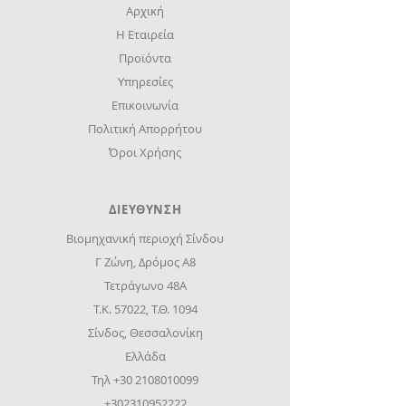
Αρχική
Η Εταιρεία
Προϊόντα
Υπηρεσίες
Επικοινωνία
Πολιτική Απορρήτου
Όροι Χρήσης
ΔΙΕΥΘΥΝΣΗ
Βιομηχανική περιοχή Σίνδου
Γ Ζώνη, Δρόμος Α8
Τετράγωνο 48Α
Τ.Κ. 57022, Τ.Θ. 1094
Σίνδος, Θεσσαλονίκη
Ελλάδα
Τηλ
+30 2108010099
+302310952222